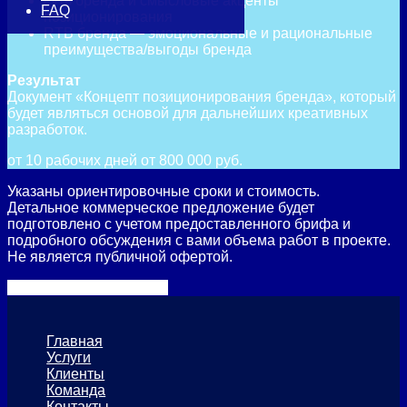
суть бренда и смысловые акценты
FAQ
позиционирования
RTB бренда — эмоциональные и рациональные
преимущества/выгоды бренда
Результат
Документ «Концепт позиционирования бренда», который
будет являться основой для дальнейших креативных
разработок.
от 10 рабочих дней
от 800 000 руб.
Указаны ориентировочные сроки и стоимость.
Детальное коммерческое предложение будет
подготовлено с учетом предоставленного брифа и
подробного обсуждения с вами объема работ в проекте.
Не является публичной офертой.
Вернуться в раздел цен
Главная
Услуги
Клиенты
Команда
Контакты