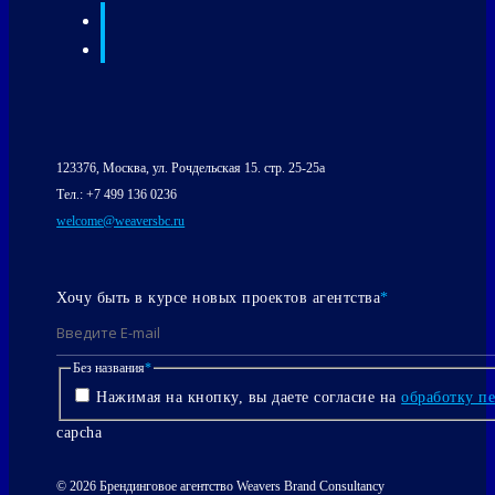
123376, Москва, ул. Рочдельская 15. стр. 25-25а
Тел.: +7 499 136 0236
welcome@weaversbc.ru
Хочу быть в курсе новых проектов агентства
*
Без названия
*
Нажимая на кнопку, вы даете согласие на
обработку п
capcha
© 2026 Брендинговое агентство Weavers Brand Consultancy