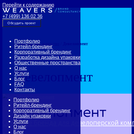
Перейти к содержанию
+7 (499) 136 02 36
Обсудить проект
Портфолио
Брендинговое агентство
/
Девелопмент
Ритейл-брендинг
Корпоративный брендинг
Разработка дизайна упаковки
Общественные пространства
О нас
Девелопмент
Услуги
Блог
FAQ
Контакты
Портфолио
Ритейл-брендинг
Seven Suns Development
Корпоративный брендинг
Дизайн упаковки
Создание бренда для девелоперской ко
Услуги
О нас
Блог