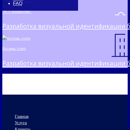
FAQ
"Я — романтик"
Разработка визуальной идентификации б
Восемь озёр
Разработка визуальной идентификации б
Главная
Услуги
Клиенты