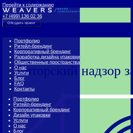
Перейти к содержанию
+7 (499) 136 02 36
Обсудить проект
Портфолио
Ритейл-брендинг
Корпоративный брендинг
Разработка дизайна упаковки
Общественные пространства
Авторский надзор з
О нас
Услуги
Блог
FAQ
Контакты
Портфолио
Ритейл-брендинг
Корпоративный брендинг
Дизайн упаковки
Услуги
О нас
Блог