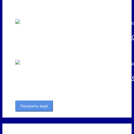
Легкий шаг: ребрендинг розничной 
Сеть АЗС Газпромнефть: Создание бр
Показать ещё