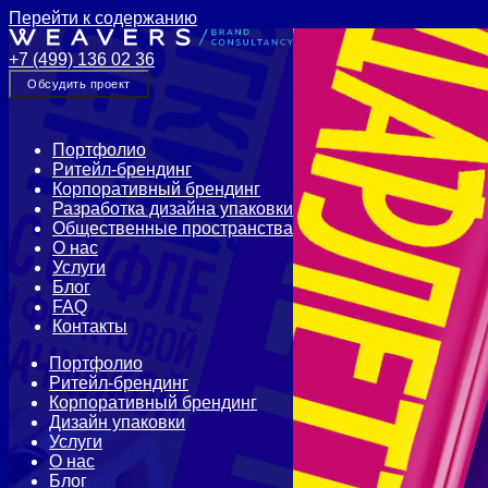
Перейти к содержанию
+7 (499) 136 02 36
Обсудить проект
Портфолио
Ритейл-брендинг
Корпоративный брендинг
Разработка дизайна упаковки
Общественные пространства
О нас
Услуги
Блог
FAQ
Контакты
Портфолио
Ритейл-брендинг
Корпоративный брендинг
Дизайн упаковки
Услуги
О нас
Блог