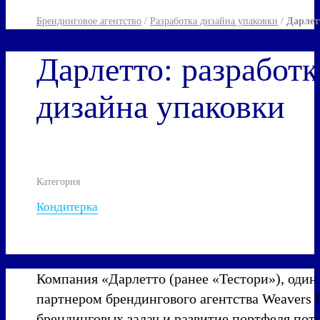
Брендинговое агентство
/
Разработка дизайна упаковки
/
Дарлет
Дарлетто: разработк
дизайна упаковки
Категория
Кондитерка
Компания «Дарлетто (ранее «Тестори»), один
партнером брендингового агентства Weavers 
брендинговых задач и развитие портфеля пот