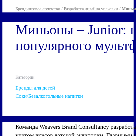
Брендинговое агентство
/
Разработка дизайна упаковки
/
Миньон
Миньоны – Junior: 
популярного мульт
Категории
Бренды для детей
Соки/Безалкогольные напитки
Команда Weavers Brand Consultancy разработа
учетом вкусов детской аудитории. Главными