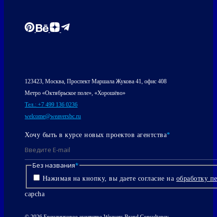
123423, Москва, Проспект Маршала Жукова 41, офис 408
Метро «Октябрьское поле», «Хорошёво»
Тел.: +7 499 136 0236
welcome@weaversbc.ru
Хочу быть в курсе новых проектов агентства
*
Без названия
*
Нажимая на кнопку, вы даете согласие на
обработку п
capcha
© 2026 Брендинговое агентство Weavers Brand Consultancy