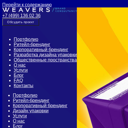
Перейти к содержанию
+7 (499) 136 02 36
Обсудить проект
Портфолио
Ритейл-брендинг
Корпоративный брендинг
Разработка дизайна упаковки
Общественные пространства
О нас
Услуги
Блог
FAQ
Контакты
Портфолио
Ритейл-брендинг
Корпоративный брендинг
Дизайн упаковки
Услуги
О нас
Блог